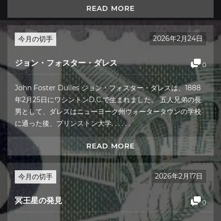
READ MORE
2026年2月24日
今月の切手
ジョン・フォスター・ダレス
0
John Foster Dulles ジョン・フォスター・ダレスは、1888
年2月25日にワシントンD.C.で生まれました。 五人兄弟の長
男として、ダレスはニューヨーク州ウォータータウンの学校
に通った後、プリンストン大学. . . . . .
READ MORE
2026年2月17日
今月の切手
冥王星の発見
0