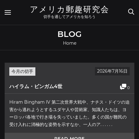
Skip
アメリカ郵趣研究会
to
content
切手を通してアメリカを知ろう
BLOG
Home
2026年7月16日
今月の切手
ハイラム・ビンガム4世
0
Hiram Bingham IV 第二次世界大戦中、ナチス・ドイツの迫
害から逃れようとするユダヤ人や芸術家、知識人たちは、ヨ
ーロッパ各地で行き場を失っていました。多くの国が難民の
受け入れに消極的な姿勢を示すなか、一人のア. . . . . .
READ MORE