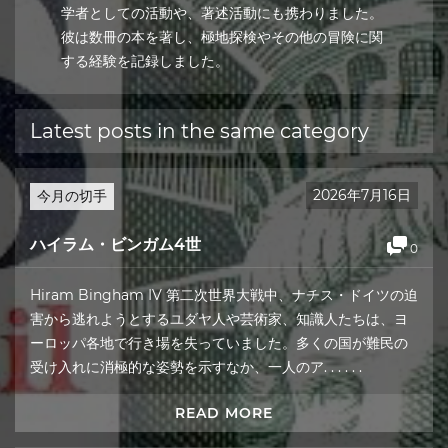
学者としての活動や、著述活動にも携わりました。
彼は数冊の本を著し、極地探検やその他の冒険に関
する経験を記録しました。
Latest posts in the same category
2026年7月16日
今月の切手
ハイラム・ビンガム4世
0
Hiram Bingham IV 第二次世界大戦中、ナチス・ドイツの迫
害から逃れようとするユダヤ人や芸術家、知識人たちは、ヨ
ーロッパ各地で行き場を失っていました。多くの国が難民の
受け入れに消極的な姿勢を示すなか、一人のア. . . . . .
READ MORE