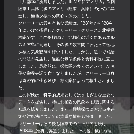
工兵部隊に所属しました。1873年にアメリカ合衆国
陸軍工兵隊（後のアメリカ陸軍工兵隊）の少佐に昇
進し、極地探検への関心を深めました。
グリーリーの最も有名な業績は、1881年から1884
年にかけて指導したグリーリー・グリースン北極探
検隊です。この探検隊は、北極点の近くにあるエル
ズミア島に到達し、その後の数年間にわたって極地
探検と気象観測を行いました。しかし、途中で補給
の問題が発生し、過酷な気候条件と食料不足に直面
しました。最終的に、探検隊の多くのメンバーが凍
傷や栄養失調で亡くなりましたが、グリーリー自身
は奇跡的に生き延び、救助隊によって救出されまし
た。
この探検は、科学的成果としてはさまざまな重要な
データを提供し、特に北極圏の気象や地理に関する
知識を拡充しました。また、極地探検における生存
術や対処法についての貴重な情報も提供しました。
グリーリーはその後も陸軍でのキャリアを続け、
1898年に准将に昇進しました。その後、彼は地理