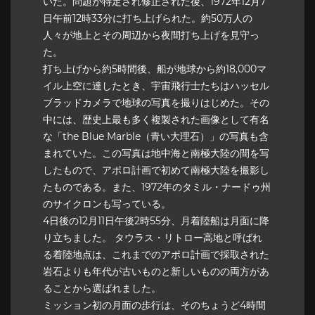
いた。問題が特定され修正された後、1972年12月7
日午前12時33分に打ち上げられた。約50万人の
人々が地上とその周辺から夜間打ち上げを見守っ
た。
打ち上げから約5時間後、船が地球から約18,000マ
イル上空に達したとき、宇宙飛行士たちはハッセル
ブラッドカメラで地球の写真を撮りはじめた。その
中には、歴史上最も多く複製された画像として有名
な「the Blue Marble（青い大理石）」の写真も含
まれていた。この写真は地中海と南極大陸の間を写
したもので、アポロ計画で初めて南極大陸を撮影し
たものである。また、1972年のタミル・ナードゥ州
のサイクロンも写っている。
4日後の12月11日午後2時55分、月着陸船は月面に降
り立ちました。 タウラス・リトロー高地と呼ばれ
る着陸地点は、これまでのアポロ計画で採取された
岩石よりも年代が古いものと新しいものの両方があ
ることから選ばれました。
ミッション初の月面の歩行は、そのちょうど4時間