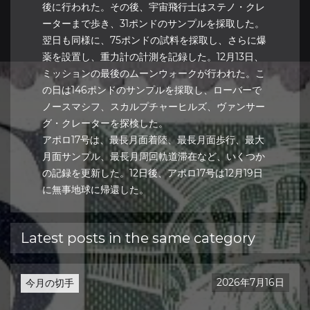
後に行われた。その後、宇宙飛行士はステノ・クレ
ーターまで歩き、31ポンドのサンプルを採取した。
翌日も同様に、75ポンドの試料を採取し、さらに爆
薬を設置し、重力計の計測を記録した。12月13日、
ミッションの最後のムーンウォークが行われた。こ
の日は146ポンドのサンプルを採取し、ローバーで
ノースマシフ、スカルプチャーヒルズ、ヴァンサー
グ・クレーターを探検した。
アポロ17号は、最長月面着陸、最長月面歩行、最大
月面サンプル、最長月周回軌道滞在など、いくつか
の記録を更新した。12日後、アポロ17号は12月19日
に無事地球に帰還した。
Latest posts in the same category
2026年7月16日
今月の切手