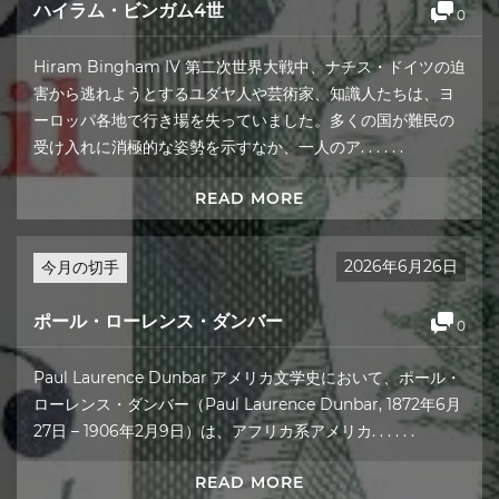
ハイラム・ビンガム4世
0
Hiram Bingham IV 第二次世界大戦中、ナチス・ドイツの迫
害から逃れようとするユダヤ人や芸術家、知識人たちは、ヨ
ーロッパ各地で行き場を失っていました。多くの国が難民の
受け入れに消極的な姿勢を示すなか、一人のア. . . . . .
READ MORE
2026年6月26日
今月の切手
ポール・ローレンス・ダンバー
0
Paul Laurence Dunbar アメリカ文学史において、ポール・
ローレンス・ダンバー（Paul Laurence Dunbar, 1872年6月
27日 – 1906年2月9日）は、アフリカ系アメリカ. . . . . .
READ MORE