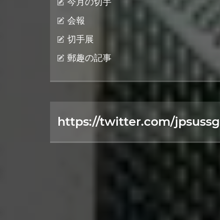
今月の切手
会報
切手展
郵趣の記事
https://twitter.com/jpsussg