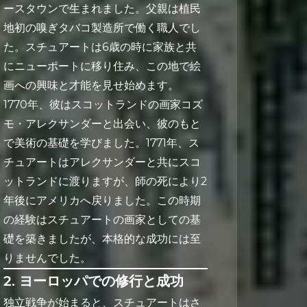
ースタウンで生まれました。父親は植民
地初の嗅ぎタバコ製造所で働く職人でし
た。スチュアートは6歳の時に家族と共
にニューポートに移り住み、この地で絵
画への興味と才能を見せ始めます。
1770年、彼はスコットランドの画家コズ
モ・アレクサンダーと出会い、彼のもと
で美術の基礎を学びました。1771年、ス
チュアートはアレクサンダーと共にスコ
ットランドに渡りますが、師の死により2
年後にアメリカへ戻りました。この時期
の経験はスチュアートの画家としての基
礎を築きましたが、本格的な成功には至
りませんでした。
2. ヨーロッパでの修行と成功
独立戦争が始まると、スチュアートはさ