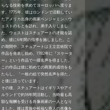
らなる技術を求めてヨーロッパへ渡りま
す。1775年、彼はロンドンで活動してい
たアメリカ出身の画家ベンジャミン・ウ
ェストのもとを訪れ、弟子入りしまし
た。ウェストはスチュアートの才能を認
め、彼に6年間の指導を施しました。こ
の期間中、スチュアートは王立芸術院で
作品を発表し始め、1782年に『スケータ
ー』という作品で一躍名声を得ました。
この作品は彼に初めての商業的成功をも
たらし、「一枚の絵で突然名声を得た」
と後に語っています。
その後、スチュアートはイギリスやアイ
ルランドで約18年間活動し、当時最も高
額な報酬を受ける肖像画家の一人となり
ました。彼は貴族や裕福な商人の肖像を