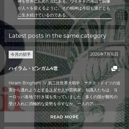
神を世界に広めた点にある。ワイキキの海辺で銅像
が人々を迎えるように、その精神は今日も波ととも
に生き続けているのである。
Latest posts in the same category
2026年7月16日
今月の切手
ハイラム・ビンガム4世
0
Hiram Bingham IV 第二次世界大戦中、ナチス・ドイツの迫
害から逃れようとするユダヤ人や芸術家、知識人たちは、ヨ
ーロッパ各地で行き場を失っていました。多くの国が難民の
受け入れに消極的な姿勢を示すなか、一人のア. . . . . .
READ MORE