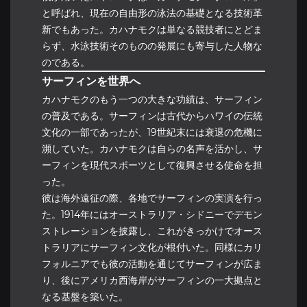
と呼ばれ、現在の自由形の泳法の基礎となる技術革
新でもあった。カハナモクは単なる競技者にとどま
らず、水泳技術そのものの発展にも寄与した人物な
のである。
サーフィンを世界へ
カハナモクのもう一つの大きな功績は、サーフィン
の普及である。サーフィンは古代からハワイの伝統
文化の一部であったが、19世紀末には衰退の危機に
瀕していた。カハナモクは自らの名声を活かし、サ
ーフィンを現代スポーツとして復興させる使命を担
った。
彼は海外遠征の際、各地でサーフィンの実演を行っ
た。1914年にはオーストラリア・シドニーでデモン
ストレーションを披露し、これがきっかけでオース
トラリアにサーフィン文化が根付いた。同様にカリ
フォルニアでも彼の活動を通じてサーフィンが広ま
り、後にアメリカ西海岸がサーフィンの一大拠点と
なる基盤を築いた。