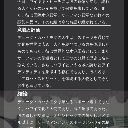
今日、ワイキキ・ビーチには彼の銅像が立ち、訪れ
る人々が花のレイを捧げて敬意を表している。ま
た、彼は国際水泳殿堂、サーフィン殿堂など数々の
顕彰を受け、その功績は今なお語り継がれている。
意義と評価
デューク・カハナモクの人生は、スポーツを通じて
文化を世界に広め、人々を結びつける力を体現した
ものであった。彼は世界的な水泳王者として、また
サーフィンの伝道者として二つの分野で歴史に名を
刻んでいる。さらにハワイという地域の誇りとアイ
デンティティを象徴する存在でもあり、彼の名は
「アロハ・スピリット」を体現する人物として今な
お生き続けている。
結論
デューク・カハナモクは単なるスポーツ選手ではな
く、ハワイ文化の大使であり、海の象徴であった。
彼の遺した功績は、オリンピックでの輝かしいメダ
ル以上に、サーフィンというスポーツとハワイの精