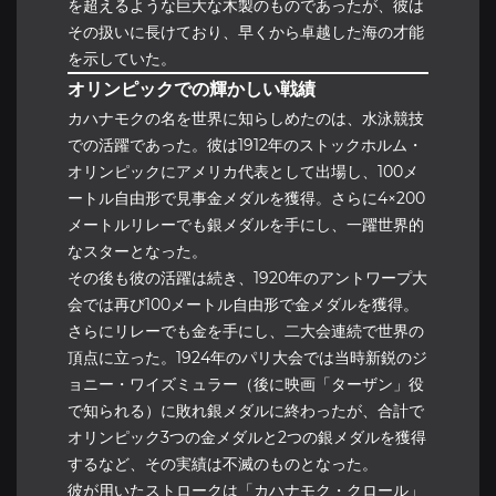
を超えるような巨大な木製のものであったが、彼は
その扱いに長けており、早くから卓越した海の才能
を示していた。
オリンピックでの輝かしい戦績
カハナモクの名を世界に知らしめたのは、水泳競技
での活躍であった。彼は1912年のストックホルム・
オリンピックにアメリカ代表として出場し、100メ
ートル自由形で見事金メダルを獲得。さらに4×200
メートルリレーでも銀メダルを手にし、一躍世界的
なスターとなった。
その後も彼の活躍は続き、1920年のアントワープ大
会では再び100メートル自由形で金メダルを獲得。
さらにリレーでも金を手にし、二大会連続で世界の
頂点に立った。1924年のパリ大会では当時新鋭のジ
ョニー・ワイズミュラー（後に映画「ターザン」役
で知られる）に敗れ銀メダルに終わったが、合計で
オリンピック3つの金メダルと2つの銀メダルを獲得
するなど、その実績は不滅のものとなった。
彼が用いたストロークは「カハナモク・クロール」