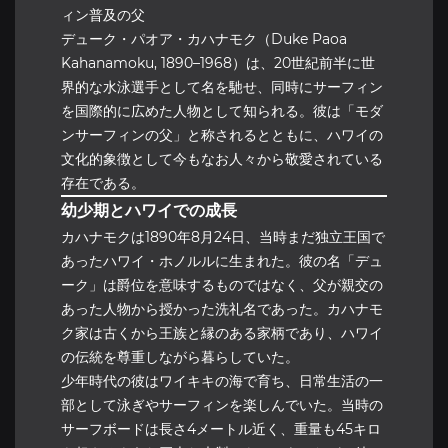
ィン普及の父
デューク・パオア・カハナモク（Duke Paoa
Kahanamoku, 1890–1968）は、20世紀前半に世
界的な水泳選手として名を馳せ、同時にサーフィン
を国際的に広めた人物として知られる。彼は「モダ
ンサーフィンの父」と称されるとともに、ハワイの
文化的象徴として今もなお人々から敬愛されている
存在である。
幼少期とハワイでの成長
カハナモクは1890年8月24日、当時まだ独立王国で
あったハワイ・ホノルルに生まれた。彼の名「デュ
ーク」は爵位を意味するものではなく、父が親交の
あった人物から授かった洗礼名であった。カハナモ
ク家は古くから王族と縁のある家柄であり、ハワイ
の伝統を尊重しながら暮らしていた。
少年時代の彼はワイキキの海で育ち、日常生活の一
部として泳ぎやサーフィンを楽しんでいた。当時の
サーフボードは長さ4メートル近く、重量も45キロ