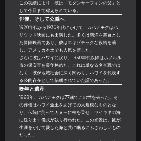
この功績により、彼は「モダンサーフィンの父」と
して今日まで称えられている。
俳優、そして公職へ
1920年代から1930年代にかけて、カハナモクはハ
リウッド映画にも出演した。多くは南洋を舞台とし
た冒険映画であり、彼はエキゾチックな役柄を演
じ、アメリカ本土でも人気を博した。
さらに彼はハワイに戻り、1930年代以降はホノルル
市の保安官を長年務めた。これは単なる名誉職では
なく、彼が地域社会に深く関わり、ハワイを代表す
る公的存在として信頼されていた証であった。
晩年と遺産
1968年、カハナモクは77歳でこの世を去った。そ
の葬儀はハワイ全土をあげての大規模なものとな
り、伝統に則ってカヌーに棺を乗せ、ワイキキの海
に送り出す儀式が執り行われた。この光景は、彼が
生涯をかけて愛した海と共に眠るにふさわしいもの
だった。