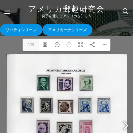
Skip
アメリカ郵趣研究会
to
content
切手を通してアメリカを知ろう
リバティシリーズ
アメリカーナシリーズ
1/16