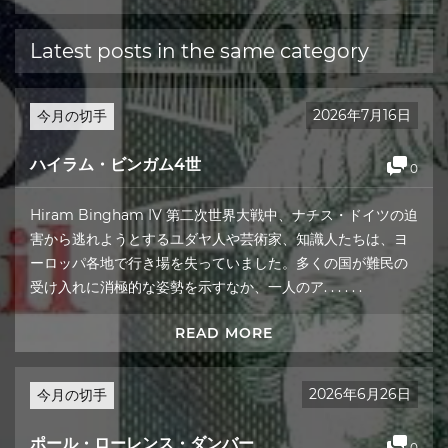
Latest posts in the same category
2026年7月16日
今月の切手
ハイラム・ビンガム4世
0
Hiram Bingham IV 第二次世界大戦中、ナチス・ドイツの迫
害から逃れようとするユダヤ人や芸術家、知識人たちは、ヨ
ーロッパ各地で行き場を失っていました。多くの国が難民の
受け入れに消極的な姿勢を示すなか、一人のア. . . . . .
READ MORE
2026年6月26日
今月の切手
ポール・ローレンス・ダンバー
0