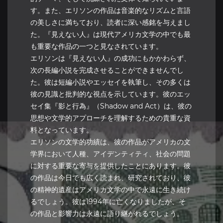
す。また、エリソンの作品は音楽的なリズムと言語
の美しさに満ちており、読者に深い感銘を与えまし
た。『見えない人』は現代アメリカ文学の中でも最
も重要な作品の一つと見なされています。
エリソンは『見えない人』の成功にもかかわらず、
次の長編小説を完成させることができませんでし
た。彼は短編小説やエッセイを執筆し、その多くは
彼の見識と批判的な視点を示しています。彼のエッ
セイ集『影と行為』（Shadow and Act）は、彼の
思想や文学的アプローチを理解するための貴重な資
料となっています。
エリソンの文学的功績は、彼の作品がアメリカの文
学界において人種、アイデンティティ、社会の問題
に対する重要な寄与を提供したことにあります。彼
の作品は今日でも広く読まれ、研究されており、彼
の精神的遺産はアメリカ文学の中で永遠に生き続け
るでしょう。彼は1994年に亡くなりましたが、そ
の作品と影響力は永遠に語り継がれるでしょう。