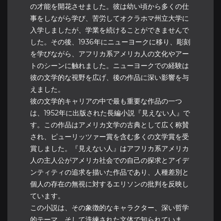
の才能を開花させました。彼は幼い頃から多くの仕
事をしながら学び、苦労してオクラホマ州立大学に
入学しましたが、学業を続けることができませんで
した。その後、1936年にニューヨークに移り、彫刻
を学びながら、アフリカ系アメリカ人の文化やアー
トのシーンに触れました。ニューヨークでの経験は
彼の文学的な視野を広げ、後の作品に深い影響を与
えました。
彼の文学的キャリアの中で最も重要な作品の一つ
は、1952年に出版された長編小説『見えない人』で
す。この作品はアメリカ文学の古典として広く称賛
され、ピューリッツァー賞を含む多くの文学賞を受
賞しました。『見えない人』はアフリカ系アメリカ
人の主人公がアメリカ社会での自己の探求とアイデ
ンティティの追求を描いた作品であり、人種差別と
個人の存在の無視に対するエリソンの批判を反映し
ています。
この小説は、その象徴的なキャラクター、深い哲学
的テーマ、そして洗練された文体で知られていま