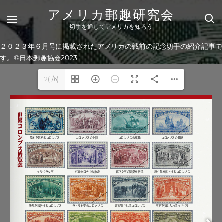
Skip
アメリカ郵趣研究会
to
content
切手を通してアメリカを知ろう
２０２３年６月号に掲載されたアメリカの戦前の記念切手の紹介記事で
す。©日本郵趣協会2023
2(1/6)