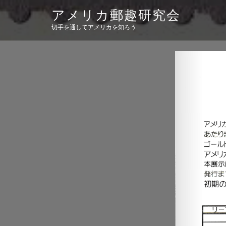
Skip
アメリカ郵趣研究会
to
content
切手を通してアメリカを知ろう