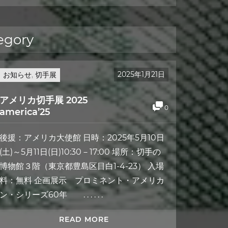
egory
2025年1月21日
お知らせ
,
切手展
アメリカ切手展 2025
0
america’25
後援：アメリカ大使館 日時：2025年5月10日
(土)～5月11日(日)10:30－17:00 場所：切手の
博物館３階（東京都豊島区目白1-4-23） 入場
料：無料 企画展示 プロミネント・アメリカ
ン・シリーズ60年 . . . . . .
READ MORE