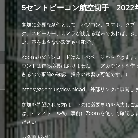
5セントビーコン航空切手 2022
参加に必要な条件として、パソコン、スマホ、タブレ
ク、スピーカー、カメラが使える端末であれば、参
い、声を出さない設定も可能です。
Zoomのダウンロードは以下のページからできます
ウントは作る必要はありません。（アカウントを作
きるので事前の確認、操作の練習が可能です。）
https://zoom.us/download
外部リンクに展開し
参加を希望される方は、下のに必要事項を入力しご連
は、インストール後に事前にZoomを使って確認し
ださい。
お名前 (必須)