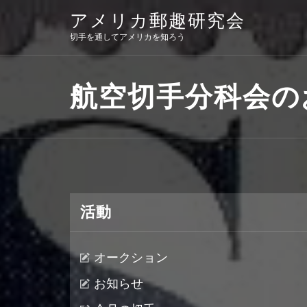
Skip
アメリカ郵趣研究会
to
content
切手を通してアメリカを知ろう
航空切手分科会の
活動
オークション
お知らせ