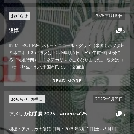
2026年1月10日
お知らせ
追悼
0
IN MEMORIAM レネー・ニコール・グッド（米国ミネソタ州
ミネアポリス） 彼女は 2026年1月7日（水）午前9時30分ご
ろ（現地時間）、ミネアポリスで亡くなりました。 彼女はコ
ロラド州生まれの米国市民で、「交通違. . . . . .
READ MORE
2025年1月21日
お知らせ
,
切手展
アメリカ切手展 2025 america’25
0
後援：アメリカ大使館 日時：2025年5月10日(土)～5月11日