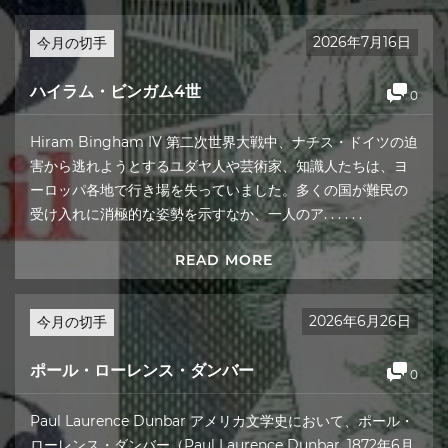
2026年7月16日
今月の切手
ハイラム・ビンガム4世
0
Hiram Bingham IV 第二次世界大戦中、ナチス・ドイツの迫
害から逃れようとするユダヤ人や芸術家、知識人たちは、ヨ
ーロッパ各地で行き場を失っていました。多くの国が難民の
受け入れに消極的な姿勢を示すなか、一人のア. . . . . .
READ MORE
2026年6月26日
今月の切手
ポール・ローレンス・ダンバー
0
Paul Laurence Dunbar アメリカ文学史において、ポール・
ローレンス・ダンバー（Paul Laurence Dunbar, 1872年6月