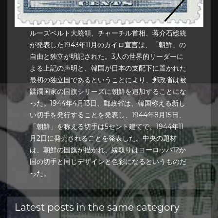
ルーズベルト大統領、チャーチル首相、蒋介石総統
が発表した1943年11月のカイロ宣言は、「朝鮮」の
自由と独立が明記された。3人の世界的リーダーに
よる上記の声明と、韓国が日本の支配下に置かれた
最初の独立国であるということにより、郵政省は被
蹂躙国家の国旗シリーズに朝鮮を追加することにな
った。1944年4月13日、郵政省は、韓国称える新し
い切手を発行することを発表し、1944年8月15日、
「朝鮮」を称える切手は5セント建てで、1944年11
月2日に発売されることを発表した。中央の題材
は、朝鮮の国旗が描かれ、縁取りはヨーロッパ12か
国の切手と同じデザインと色彩になるというものだ
った。
Latest posts in the same category