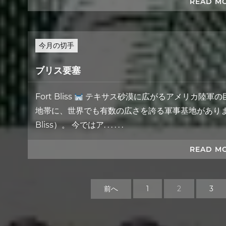
READ M
今月の切手
ブリス要塞
Fort Bliss
テキサス砂漠に広がるアメリカ陸軍の
地帯に、世界でも有数の広さを誇る軍事基地があります
Bliss）。 今ではア. . . . . .
READ M
前へ
1
2
3