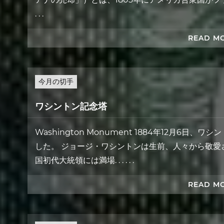
. . .
READ M
今月の切手
ワシントン記念塔
Washington Monument 1884年12月6
した。 ジョージ・ワシントンは生前、人々から敬愛
国初代大統領には満場. . . . . .
READ M