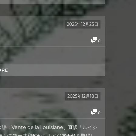
2025年12月25日
0
ORE
2025年12月18日
0
語：Vente de la Louisiane、直訳「ルイジ
ンス第一共和政からルイジアナ領を取得し. . .