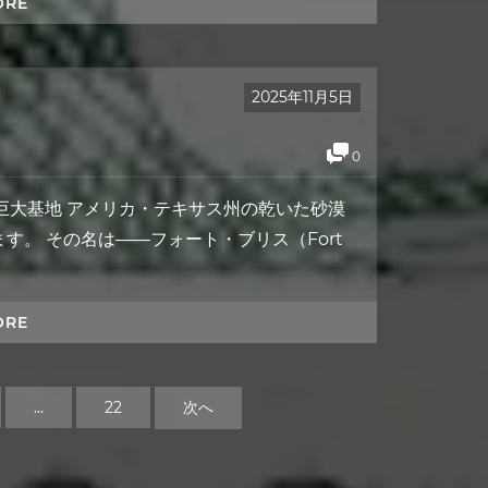
ORE
2025年11月5日
0
巨大基地 アメリカ・テキサス州の乾いた砂漠
。 その名は――フォート・ブリス（Fort
ORE
…
22
次へ