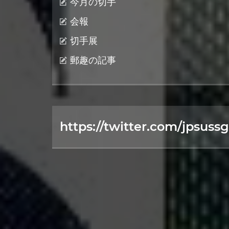
今月の切手
会報
切手展
郵趣の記事
https://twitter.com/jpsussg