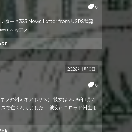
0
ー＃325 News Letter from USPS我流
wayアメ. . . . . .
ORE
2026年1月10日
0
ネソタ州ミネアポリス） 彼女は 2026年1月7
リスで亡くなりました。 彼女はコロラド州生ま
ORE