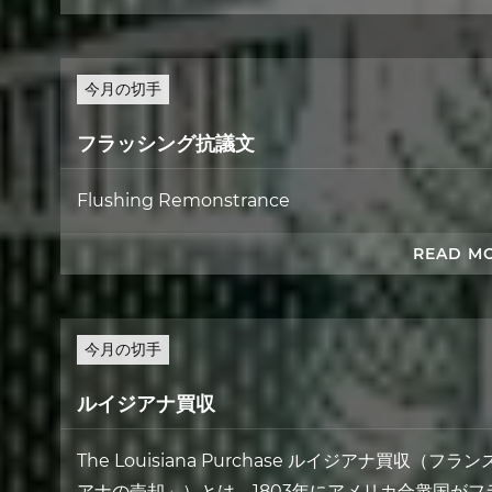
今月の切手
フラッシング抗議文
Flushing Remonstrance
READ M
今月の切手
ルイジアナ買収
The Louisiana Purchase ルイジアナ買収（フランス
アナの売却」）とは、1803年にアメリカ合衆国がフラ