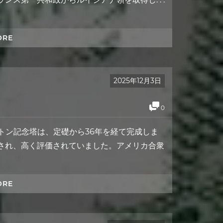
ORE
2025年12月3日
0
日、ワシントン記念塔は、定礎から36年を経て完成しま
され、高く評価されていました。アメリカ合衆
ORE