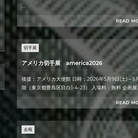
. .
READ M
切手展
アメリカ切手展 america2026
後援：アメリカ大使館 日時：2026年5月9日(土)～5月1
階（東京都豊島区目白1-4-23） 入場料：無料 企画
READ M
会報