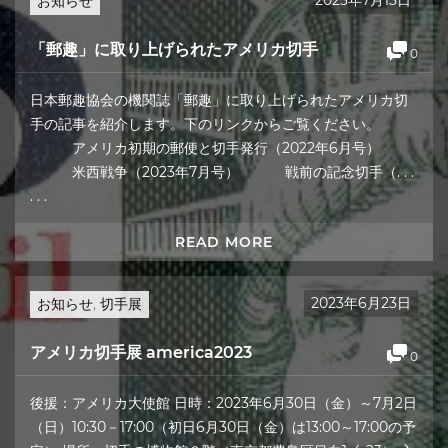
2023年7月13日
お知らせ
「郵趣」に取り上げられたアメリカ切手
0
日本郵趣協会の機関誌「郵趣」に取り上げられたアメリカ切
手の記事を紹介します。下のリンクからご覧ください。
アメリカ初期の郵便と切手発行（2022年6月号）
米西戦争（2023年7月号） 戦前の記念切手（. . .
. . .
READ MORE
2023年6月23日
お知らせ
,
切手展
アメリカ切手展 america2023
0
後援：アメリカ大使館 日時：2023年6月30日（金）～7月2日
（日）10:30－17:00（初日6月30日（金）は13:00～17:00の予