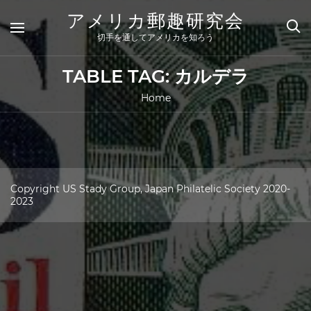
Skip
アメリカ郵趣研究会
to
content
切手を通してアメリカを知ろう
TABLE TAG:
カルデラ
Home
Copyright US Stady Group, Japan Philatelic Society 2020-
2023