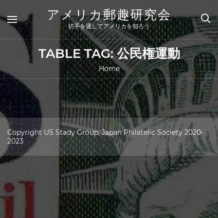
Skip
アメリカ郵趣研究会
to
content
切手を通してアメリカを知ろう
TABLE TAG:
公民権運動
Home
Copyright US Stady Group, Japan Philatelic Society 2020-
2023