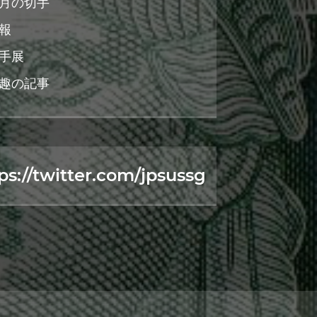
月の切手
報
手展
趣の記事
ps://twitter.com/jpsussg