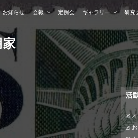
お知らせ
会報
定例会
ギャラリー
研究
明家
活
オ
お