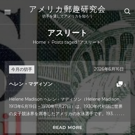
Skip
アメリカ郵趣研究会
to
content
切手を通してアメリカを知ろう
アスリート
Home
Posts taged "アスリート"
2026年6月16日
今月の切手
ヘレン・マディソン
0
Helene Madison ヘレン・マディソン（Helene Madison、
1913年6月19日 – 1970年11月27日）は、1930年代初頭に世界
の女子競泳界を席巻したアメリカの水泳選手です。193. . . . . .
READ MORE