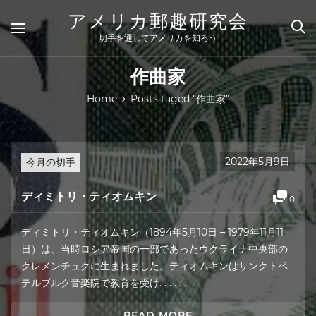
Skip
アメリカ郵趣研究会
to
content
切手を通してアメリカを知ろう
作曲家
Home
Posts taged "作曲家"
2022年5月9日
今月の切手
ディミトリ・ティオムキン
0
ディミトリ・ティオムキン（1894年5月10日 – 1979年11月11
日）は、当時ロシア帝国の一部であったウクライナ中央部の
クレメンチュクに生まれました。ティオムキンはサンクトペ
テルブルク音楽院で教育を受け. . . . . .
READ MORE