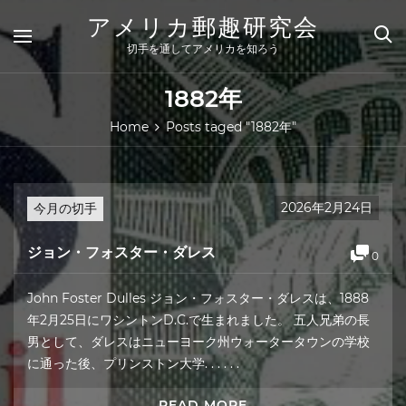
Skip
アメリカ郵趣研究会
to
content
切手を通してアメリカを知ろう
1882年
Home
Posts taged "1882年"
2026年2月24日
今月の切手
ジョン・フォスター・ダレス
0
John Foster Dulles ジョン・フォスター・ダレスは、1888
年2月25日にワシントンD.C.で生まれました。 五人兄弟の長
男として、ダレスはニューヨーク州ウォータータウンの学校
に通った後、プリンストン大学. . . . . .
READ MORE