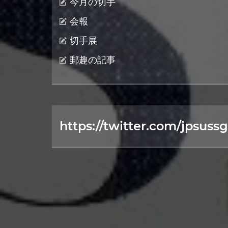
今月の切手
会報
切手展
郵趣の記事
https://twitter.com/jpsussg