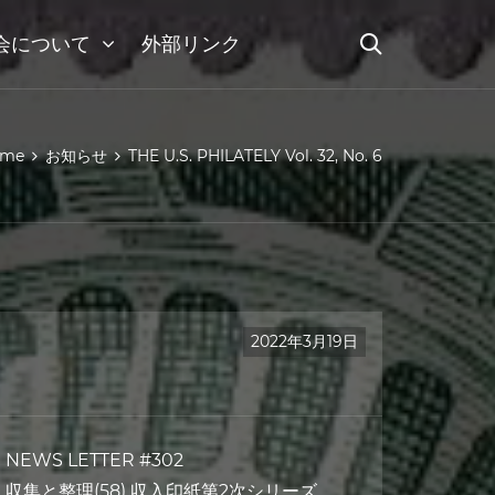
会について
外部リンク
ome
お知らせ
THE U.S. PHILATELY Vol. 32, No. 6
2022年3月19日
NEWS LETTER #302
収集と整理(58) 収入印紙第2次シリーズ