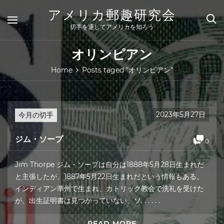
Skip
アメリカ郵趣研究会
to
content
切手を通してアメリカを知ろう
オリンピアン
Home
Posts taged "オリンピアン"
2023年5月27日
今月の切手
ジム・ソープ
0
Jim Thorpe ジム・ソープは自分は1888年5月28日生まれだ
と主張したが、1887年5月22日生まれだという情報もある。
インディアン準州で生まれ、カトリック教会で洗礼を受けた
が、出生証明書は見つかっていない。ソ. . . . . .
READ MORE